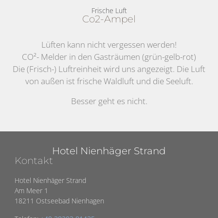
Frische Luft
Co2-Ampel
Lüften kann nicht vergessen werden!
CO²- Melder in den Gasträumen (grün-gelb-rot)
Die (Frisch-) Luftreinheit wird uns angezeigt. Die Luft
von außen ist frische Waldluft und die Seeluft.
Besser geht es nicht.
Hotel Nienhäger Strand
Kontakt
Hotel Nienhäger Strand
Am Meer 1
18211 Ostseebad Nienhagen