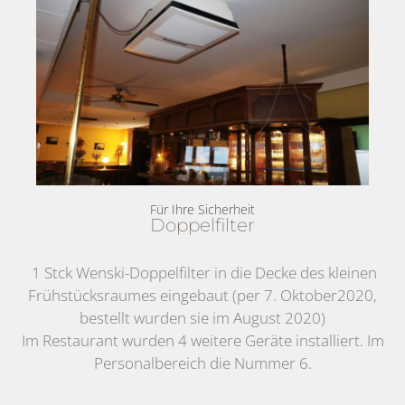
Für Ihre Sicherheit
Doppelfilter
1 Stck Wenski-Doppelfilter in die Decke des kleinen
Frühstücksraumes eingebaut (per 7. Oktober2020,
bestellt wurden sie im August 2020)
Im Restaurant wurden 4 weitere Geräte installiert. Im
Personalbereich die Nummer 6.